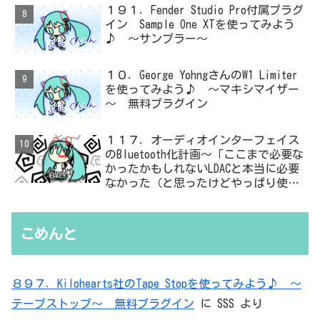
１９１．Fender Studio Pro付属プラグ
イン Sample One XTを使ってみよう
♪ ～サンプラー～
１０．George YohngさんのW1 Limiter
を使ってみよう♪ ～マキシマイザー
～ 無料プラグイン
１１７．オーディオインターフェイス
のBluetooth化計画～「ここまで必要な
かったかもしれないLDACと本当に必要
なかった（と思ったけどやっぱり使っ
た）ADC・・・」と思ったら、結局、
無駄を重ねた結論はシンプルだった
こめんと
８９７．Kilohearts社のTape Stopを使ってみよう♪ ～
テープストップ～ 無料プラグイン
に
SSS
より