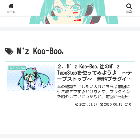
ホーム
検索
M'z Koo-Boo.
２．M’z Koo-Boo.社のM’z
ぷらぐいん
TapeStopを使ってみよう♪ 〜テ
ープストップ〜 無料プラグイ
ン
音の確認だけしたい人はこちら♪前回に
引き続きです♪とりあえず、プラグイン
を紹介していこうかなと、前回から思っ
たのです。さて、今回は、ボクの大好き
2021.01.27
2026.06.18
0
なM'z TapeStopです。たぶん、masaka
さんという個人の方がつくられたプラグ
インみた...