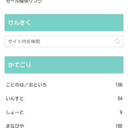
セール関係リンク
けんさく
かてごり
ことのは／おといろ
158
いんすと
54
しょーと
9
まなびや
186