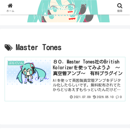
ホーム
検索
Master Tones
８０．Master Tones社のBritish
ぷらぐいん
Kolorizerを使ってみよう♪ ～
真空管アンプ～ 有料プラグイン
AIを使って英国製真空管アンプをデジタ
ル化したらしいです。無料配布されてた
からとりあえずもらっといたんだけど、
なんか、今、確認したら、すごい値段だ
2021.07.09
2026.05.10
0
った。マジか・・・無料配布はもらっと
くものだな。基本情報ダウンロードはこ
ちら。インストール方法...