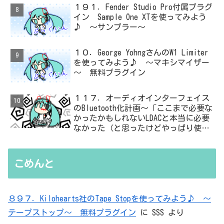
１９１．Fender Studio Pro付属プラグ
イン Sample One XTを使ってみよう
♪ ～サンプラー～
１０．George YohngさんのW1 Limiter
を使ってみよう♪ ～マキシマイザー
～ 無料プラグイン
１１７．オーディオインターフェイス
のBluetooth化計画～「ここまで必要な
かったかもしれないLDACと本当に必要
なかった（と思ったけどやっぱり使っ
た）ADC・・・」と思ったら、結局、
無駄を重ねた結論はシンプルだった
こめんと
８９７．Kilohearts社のTape Stopを使ってみよう♪ ～
テープストップ～ 無料プラグイン
に
SSS
より