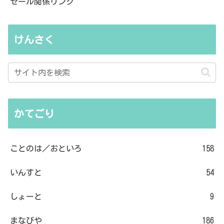
セール関係リンク
けんさく
かてごり
ことのは／おといろ
158
いんすと
54
しょーと
9
まなびや
186