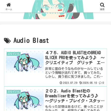
ホーム
検索
Audio Blast
４７５．AUDIO BLAST社のBREAD
ぷらぐいん
SLICER PROを使ってみよう♪ ～
クリエイティブ グリッチ エフ
ェクト～ 有料プラグイン
非常に面白そうなものがセールしている
という情報が流れてきて、買ってみた。
しかし、買う前に気づきました。これ
は、知っているやつだ。珍しく、無料版
2023.07.29
2026.05.10
0
と有料版で見た目が全く違うやつ。それ
なのに、ちゃんと気づいた自分をほめて
２０２．Audio Blast社の
ぷらぐいん
あげたい（笑）さて、無料版...
Breadslicerを使ってみよう♪
～グリッチ・ブレイク・スタッタ
ー～ 無料プラグイン
もらった記憶はあるけど、使ったことが
なかった。今、何気なく挿してみたら、