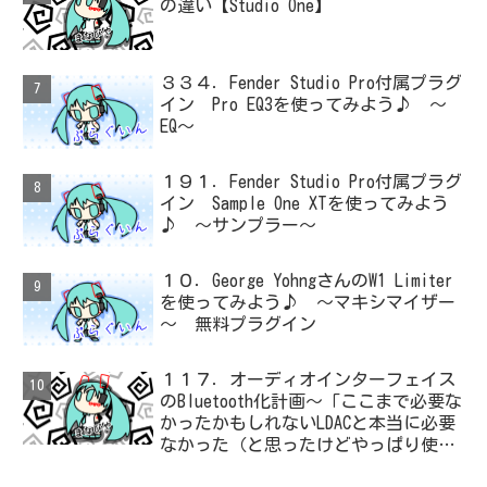
の違い【Studio One】
３３４．Fender Studio Pro付属プラグ
イン Pro EQ3を使ってみよう♪ ～
EQ～
１９１．Fender Studio Pro付属プラグ
イン Sample One XTを使ってみよう
♪ ～サンプラー～
１０．George YohngさんのW1 Limiter
を使ってみよう♪ ～マキシマイザー
～ 無料プラグイン
１１７．オーディオインターフェイス
のBluetooth化計画～「ここまで必要な
かったかもしれないLDACと本当に必要
なかった（と思ったけどやっぱり使っ
た）ADC・・・」と思ったら、結局、