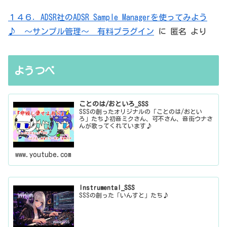
１４６．ADSR社のADSR Sample Managerを使ってみよう
♪ ～サンプル管理～ 有料プラグイン
に
匿名
より
ようつべ
ことのは/おといろ_SSS
SSSの創ったオリジナルの「ことのは/おとい
ろ」たち♪初音ミクさん、可不さん、音街ウナさ
んが歌ってくれています♪
www.youtube.com
Instrumental_SSS
SSSの創った「いんすと」たち♪