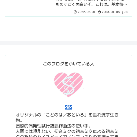
ものすごく面白いぞ、これは。基本情報
ダウンロードはこちら。インストール方
2022.02.01
2025.01.06
0
法インストールファイルでインストール
見た目はこんな感じ。わからない言葉な
どが出てきたら、こちらで...
このブログをかいている人
SSS
オリジナルの「ことのは／おといろ」を垂れ流す生き
物。
直感的偶発性試行錯誤作曲法の使い手。
人間には唄えない、初音ミクの初音ミクによる初音ミ
クのためのハイスピードでノンブレスなのを創ってま