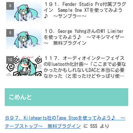
１９１．Fender Studio Pro付属プラグ
イン Sample One XTを使ってみよう
♪ ～サンプラー～
１０．George YohngさんのW1 Limiter
を使ってみよう♪ ～マキシマイザー
～ 無料プラグイン
１１７．オーディオインターフェイス
のBluetooth化計画～「ここまで必要な
かったかもしれないLDACと本当に必要
なかった（と思ったけどやっぱり使っ
た）ADC・・・」と思ったら、結局、
無駄を重ねた結論はシンプルだった
こめんと
８９７．Kilohearts社のTape Stopを使ってみよう♪ ～
テープストップ～ 無料プラグイン
に
SSS
より