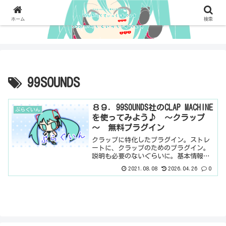
ホーム
検索
99SOUNDS
８９．99SOUNDS社のCLAP MACHINE
ぷらぐいん
を使ってみよう♪ ～クラップ
～ 無料プラグイン
クラップに特化したプラグイン。ストレ
ートに、クラップのためのプラグイン。
説明も必要のないぐらいに。基本情報ダ
ウンロードはこちら。インストール方法
2021.08.08
2026.04.26
0
dllファイルをフォルダごと C >
ProgramFiles > Vstplugins 内に保...