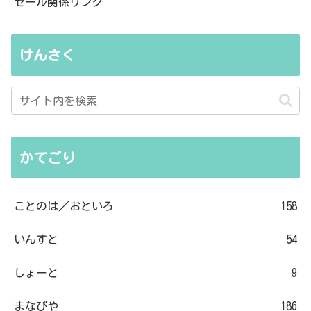
セール関係リンク
けんさく
かてごり
ことのは／おといろ
158
いんすと
54
しょーと
9
まなびや
186