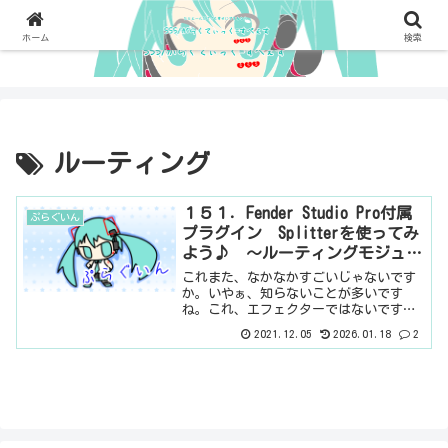
ホーム
検索
ルーティング
１５１．Fender Studio Pro付属
ぷらぐいん
プラグイン Splitterを使ってみ
よう♪ ～ルーティングモジュー
ル～
これまた、なかなかすごいじゃないです
か。いやぁ、知らないことが多いです
ね。これ、エフェクターではないです。
これを挿すことで、音に何らかの変化を
2021.12.05
2026.01.18
2
起こすというものではないです。ただ、
これを使用することで、音が劇的に変わ
ります。なんのこっちゃ、で...