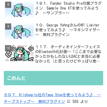
１９１．Fender Studio Pro付属プラグ
イン Sample One XTを使ってみよう
♪ ～サンプラー～
１０．George YohngさんのW1 Limiter
を使ってみよう♪ ～マキシマイザー
～ 無料プラグイン
１１７．オーディオインターフェイス
のBluetooth化計画～「ここまで必要な
かったかもしれないLDACと本当に必要
なかった（と思ったけどやっぱり使っ
た）ADC・・・」と思ったら、結局、
無駄を重ねた結論はシンプルだった
こめんと
８９７．Kilohearts社のTape Stopを使ってみよう♪ ～
テープストップ～ 無料プラグイン
に
SSS
より