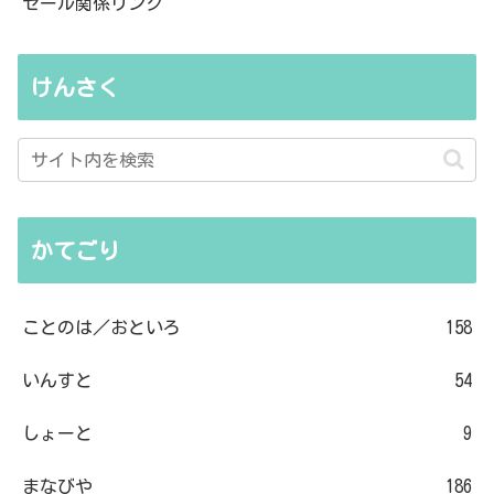
セール関係リンク
けんさく
かてごり
ことのは／おといろ
158
いんすと
54
しょーと
9
まなびや
186