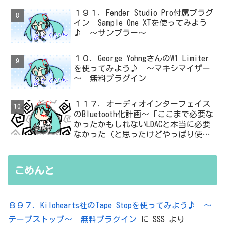
１９１．Fender Studio Pro付属プラグ
イン Sample One XTを使ってみよう
♪ ～サンプラー～
１０．George YohngさんのW1 Limiter
を使ってみよう♪ ～マキシマイザー
～ 無料プラグイン
１１７．オーディオインターフェイス
のBluetooth化計画～「ここまで必要な
かったかもしれないLDACと本当に必要
なかった（と思ったけどやっぱり使っ
た）ADC・・・」と思ったら、結局、
無駄を重ねた結論はシンプルだった
こめんと
８９７．Kilohearts社のTape Stopを使ってみよう♪ ～
テープストップ～ 無料プラグイン
に
SSS
より