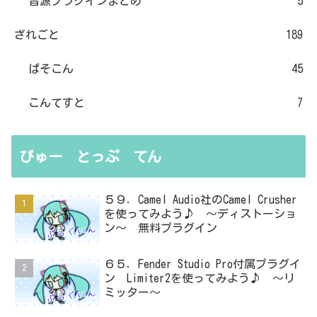
音源プラグインまとめ
5
ざれごと
189
ぱそこん
45
こんてすと
7
びゅー とっぷ てん
５９．Camel Audio社のCamel Crusher
を使ってみよう♪ ～ディストーショ
ン～ 無料プラグイン
６５．Fender Studio Pro付属プラグイ
ン Limiter2を使ってみよう♪ ～リ
ミッター～