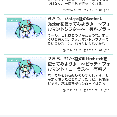
ではなく、一括自動で行ってくれる。フ
ォルマントは、フォルマントですね。基
2024.10.21
2025.01.07
0
本情報ダウンロードはこちら。インスト
ール方法iZotope Product Portalとい
６３９．iZotope社のNectar4
ぷらぐいん
うソフ...
Backerを使ってみよう♪ ～フォ
ルマントシフター～ 有料プラグ
イン
うーん、これはどうなんだろうね。ざっ
くりと言えば、フォルマントシフターで
良いのかな、と。あまり使わないかな
ぁ、ボクは。基本情報ダウンロードはこ
2024.03.20
2025.01.07
0
ちら。インストール方法iZotope
Product Portalというソフトからインス
２５８．WAVES社のUltraPitchを
ぷらぐいん
トール見た...
使ってみよう♪ ～ピッチ・フォ
ルマント・コーラス～ 有料プラ
グイン
ボーカルを良き感じにしてくれます。あ
んまり使ったことなかったけど、良き感
じです。基本情報ダウンロードはこち
ら。インストール方法Waves Centralと
2022.03.11
2026.05.13
0
いうソフトからインストール見た目はこ
んな感じ。わからない言葉などが出てき
たら、こちらで...