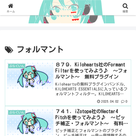
ホーム
検索
フォルマント
８７９．Kilohearts社のFormant
ぷらぐいん
Filterを使ってみよう♪ ～フォ
ルマント～ 無料プラグイン
Kiloheartsの無料プラグインバンドル、
KILOHEARTS ESSENTIALSに入っているフ
ォルマントフィルター。KILOHEARTS
ESSENTIALSは以前、有料だったのが、い
2025.04.02
0
つのまにか無料になっていた。snapheap
やm...
７４１．iZotope社のNectar4
ぷらぐいん
Pitchを使ってみよう♪ ～ピッ
チ補正・フォルマント～ 有料プ
ラグイン
ピッチ補正とフォルマントのプラグイ
ン。ピッチ補正は、一音一音調整するの