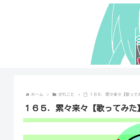
ホーム
ざれごと
１６５．累々来々【歌ってみた】
１６５．累々来々【歌ってみた】【V