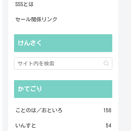
SSSとは
セール関係リンク
けんさく
かてごり
ことのは／おといろ
158
いんすと
54