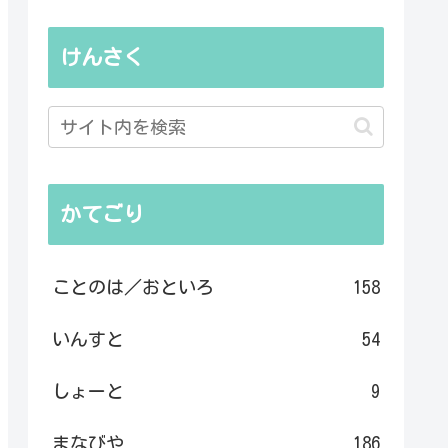
けんさく
かてごり
ことのは／おといろ
158
いんすと
54
しょーと
9
まなびや
186