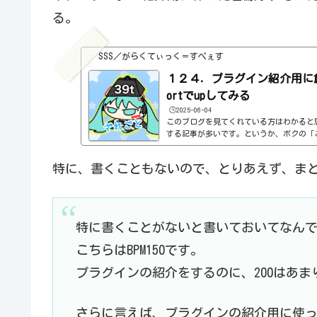
る。
SSS／がらくてぃっく＝すぺぇす
１２４．プラグイン紹介用に創った
ortでupしてみる
🕒️2025-06-04
このブログを見てくれている方はわかると
する記事が多いです。というか、ボクの「
すと」の紹介よりも、よっぽど多いわけで
めに、短めの曲を創っているわけです。こ
特に、書くこともないので、とりあえず、ま
けの曲だけなんですけど。それらの曲は、
っておるわけです。しかも、プラグインの
プラグインを使っていないんです。このあ
きていないから間違っているかもしれま...
特に書くことがないと書いておいてなんです
こちらはBPM150です。
プラグインの紹介をするのに、200はあ
さらに言えば、プラグインの紹介用に使