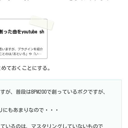
曲をyoutube sh
思いますが、プラグインを紹介
ことのは/おといろ」や「いん
。で、プラグインを紹介するた
れがまた楽しくって。16小節だ
とめておくことにする。
ほんと、あまり難しく考えず創
紹介用のためなので、ほとんど
たり、ボクはまだまだ理解がで
が、普段はBPM200で創っているボクですが、
まりにもあまりなので・・・
っているのは、マスタリングしていないもので