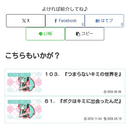
よければ紹介してね♪
X
Facebook
はてブ
0
0
LINE
コピー
こちらもいかが？
１０３．『つまらないキミの世界を』
ことのは／おといろ
2020.06.06
６１．『ボクはキミに出会ったんだ』
ことのは／おといろ
2019.11.04
2026.05.15