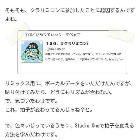
そもそも、クラリミコンに参加したことに起因するんです
よね。
SSS／がらくてぃっく＝すぺぇす
１３０．＃クラリミコン2
🕒️2023-05-20
応募ブログの更新が滞っている。なぜなら、クラリミコン2が開催さ
れているからだ。前回のVol.1に参加させていただいた。https://ss
s-music.xyz/2023/03/04/kuranrion/ということで、今回も参加させ
ていただくことにしました。で、開催が発表されてから、ずーっと、
こればっかりやっておりました。昨日、やっと送信させてもらいまし
た。最後の最後に何度も創りなおし。いや、そんな大きな変更じゃな
リミックス用に、ボーカルデータをいただけたんですが、
いのですが、一か所だけどうしても気になってしまって。ということ
貼り付けてみたら、どうにもリズムが合わない。
で、ギガファイル便でデータを送ることになっているんですが、4回
ぐら...
で、気づいたわけです。
これ、拍子が変わってるんじゃね？と。
で、色々いじっているうちに、Studio Oneで拍子を変える
方法を学んだわけです。