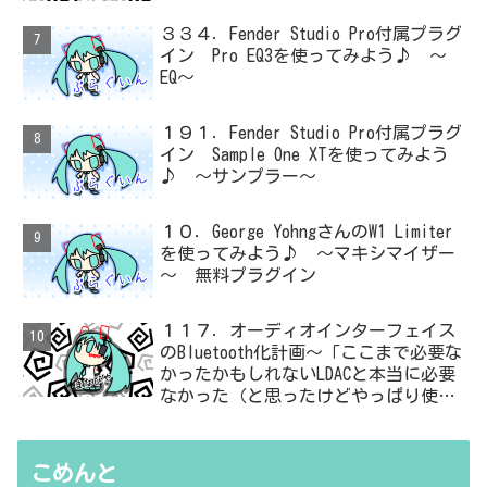
３３４．Fender Studio Pro付属プラグ
イン Pro EQ3を使ってみよう♪ ～
EQ～
１９１．Fender Studio Pro付属プラグ
イン Sample One XTを使ってみよう
♪ ～サンプラー～
１０．George YohngさんのW1 Limiter
を使ってみよう♪ ～マキシマイザー
～ 無料プラグイン
１１７．オーディオインターフェイス
のBluetooth化計画～「ここまで必要な
かったかもしれないLDACと本当に必要
なかった（と思ったけどやっぱり使っ
た）ADC・・・」と思ったら、結局、
無駄を重ねた結論はシンプルだった
こめんと